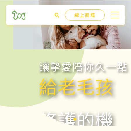
線上商城
讓摯愛陪你久一點
給老毛孩
修護的機