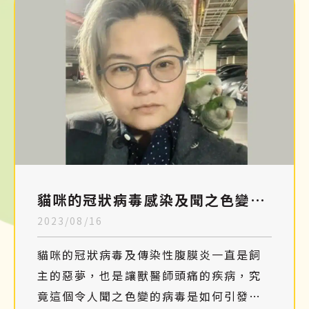
貓咪的冠狀病毒感染及聞之色變的
2023/08/16
傳染性腹膜炎
貓咪的冠狀病毒及傳染性腹膜炎一直是飼
主的惡夢，也是讓獸醫師頭痛的疾病，究
竟這個令人聞之色變的病毒是如何引發嚴