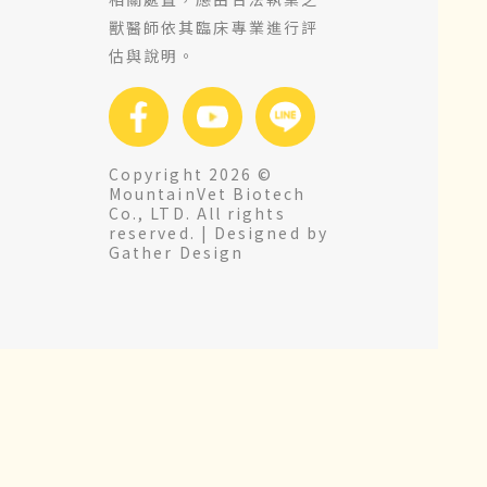
獸醫師依其臨床專業進行評
估與說明。
Copyright 2026 ©
MountainVet Biotech
Co., LTD. All rights
reserved. |
Designed by
Gather Design