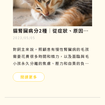
貓腎臟病分2種│從症狀、原因、
2023/05/05
飲食原則到幹細胞治療一一解析
對飼主來說，照顧患有慢性腎臟病的毛孩
需要花費很多時間和精力，以及面臨與毛
小孩永久分離的焦慮、壓力和自責的負面
情緒，更是難以承受的。因此，飼主們應
閱讀更多
提前提前瞭解貓腎病症狀、原因、飲食及
如何幹細胞治療，守護毛小孩的健康。