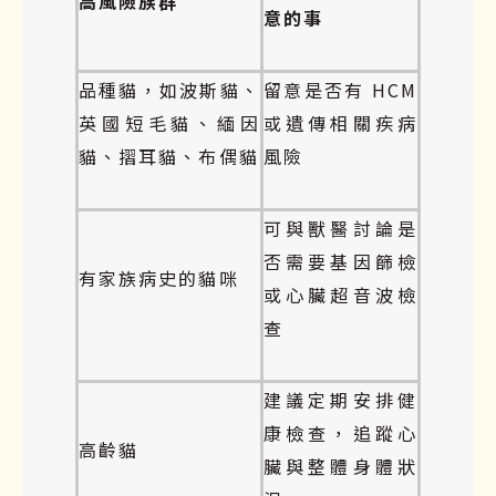
高風險族群
意的事
品種貓，如波斯貓、
留意是否有 HCM
英國短毛貓、緬因
或遺傳相關疾病
貓、摺耳貓、布偶貓
風險
可與獸醫討論是
否需要基因篩檢
有家族病史的貓咪
或心臟超音波檢
查
建議定期安排健
康檢查，追蹤心
高齡貓
臟與整體身體狀