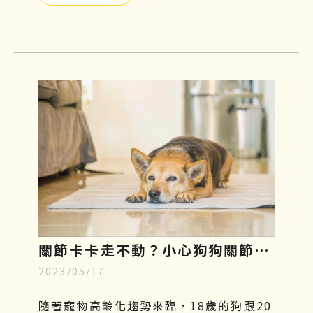
們呢？寵物幹細胞療法或許是另一個不錯
的選擇！接下來本文將會介紹寵物幹細胞
是什麼、功效、副作用及費用，讓飼主們
更加了解這項先進的治療方式，幫助毛小
孩減緩疼痛，保持良好的活動力及生活品
質。
關節卡卡走不動？小心狗狗關節
2023/05/17
炎，了解症狀、幹細胞再生療法至
飲食指南
隨著寵物高齡化趨勢來臨，18歲的狗跟20