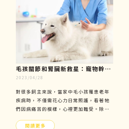
毛孩關節和腎臟新救星：寵物幹細
2023/04/28
胞療法，只需5分鐘認識寵物再生
醫學
對很多飼主來說，當家中毛小孩罹患老年
疾病時，不僅需花心力日常照護，看著牠
們因病痛苦的模樣，心裡更加難受。除了
傳統的吃藥、打針、復健等治療方法外，
閱讀更多
有沒有其他簡單且安全的方式可以幫助牠