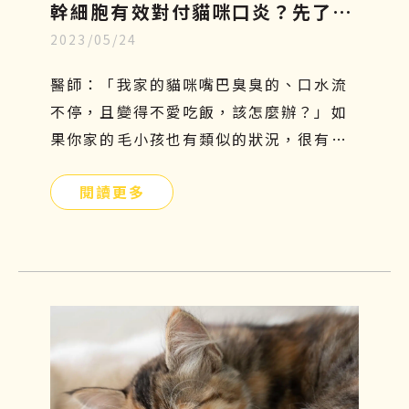
幹細胞有效對付貓咪口炎？先了解
2023/05/24
成因、症狀和照顧，再探索治療新
知
醫師：「我家的貓咪嘴巴臭臭的、口水流
不停，且變得不愛吃飯，該怎麼辦？」如
果你家的毛小孩也有類似的狀況，很有可
能是貓咪口炎在作祟。口腔發炎會嚴重影
閱讀更多
響貓咪的食慾及健康，因此這個問題不能
太輕忽，需要及時預防和治療。本篇將帶
你們了解貓口炎原因、症狀及如何照護與
治療！