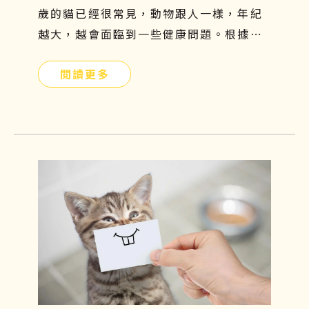
歲的貓已經很常見，動物跟人一樣，年紀
越大，越會面臨到一些健康問題。根據美
國動物外科協會統計，關節問題是寵物常
閱讀更多
見的疾病，每年的發病率以超過35％速度
增長。尤其對於比較好動的狗狗而言，更
容易罹患關節疾病，因為會常常活動髖關
節及膝關節，導致關節的磨損及損傷程度
相對較嚴重。如果你家的汪星人行動力變
得緩慢、走路開始一跛一跛的，很有可能
是退化性關節炎造成的，因此在接下來的
文章中，將一一說明狗狗關節炎症狀有哪
些、吃什麼才好、治療方針與日常關節保
養。