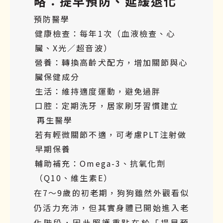
略：提早預防、延緩退化
預防醫學
健康檢查：每年1次（血液檢查、心
臟、X光／超音波）
營養：轉換高齡犬配方，增加關節與心
臟保健成分
生活：維持適度運動，避免過胖
口腔：定期洗牙，居家刷牙習慣建立
再生醫學
若有輕微關節不適，可考慮PLT注射做
早期保養
輔助補充：Omega-3、抗氧化劑
（Q10、維生素E）
在7～9歲的初老期，狗狗雖然外觀看似
仍活力充沛，但其實身體已開始進入老
化階段，因此照護重點在於「提早預