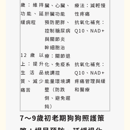
歲：維持
臟、心臟、
療法：減輕慢
功能、延
肝臟功能
性疼痛
緩病程
預防肥胖、
抗氧化補充：
控制糖尿病
Q10、NAD+
與關節炎
幹細胞治
12歲以
療：關節退
上：提升
化、免疫系
抗氧化補充：
生活品
統調控
Q10、NAD+
質、減少
能量環境調
疼痛管理與緩
整（防跌
和醫療
痛苦
倒、避免遲
鈍）
7～9歲初老期狗狗照護策