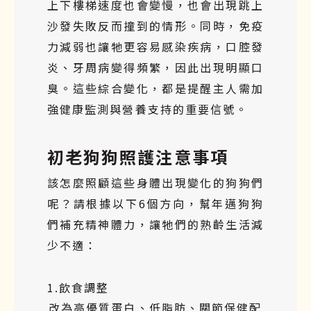
上下樓梯速度也會變慢，也會出現跳上
沙發失敗反而撞到的情形。同時，免疫
力減弱也讓牠更容易感染疾病，口腔發
炎、牙周病變得頻繁，因此出現明顯口
臭。這些綜合變化，都是提醒主人需加
強健康監測與營養支持的重要信號。
初老狗狗照護注意事項
該怎麼照顧這些身體出現變化的狗狗們
呢？請根據以下6個方向，幫年邁狗狗
們補充精神體力，讓牠們的熟齡生活減
少不適：
1.飲食調整
改為高優質蛋白、低脂肪、關節保健配