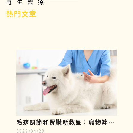
再生醫療
熱門文章
毛孩關節和腎臟新救星：寵物幹細
2023/04/28
胞療法，只需5分鐘認識寵物再生