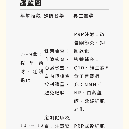
護藍圖
年齡階段
預防醫學
再生醫學
PRP注射：改
善關節炎、抑
健康檢查：
制退化
7～9歲：
血液檢查、
營養補充：
提早預
心臟檢查、
Q10、維生素E
防、延緩
白內障檢查
分子營養補
退化
控制體重、
充：NMN／
避免肥胖
NR、白藜蘆
醇、延緩細胞
老化
定期健康檢
10～12
查：注意腎
PRP或幹細胞