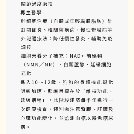
關節過度磨損
再生醫學
幹細胞治療（自體或年輕異體脂肪）針
對關節炎、椎間盤疾病、慢性腎臟病等
外泌體療法：降低慢性發炎，輔助免疫
調控
細胞營養分子補充：NAD+ 前驅物
（NMN／NR）、白藜蘆醇，延緩細胞
老化
進入10～12歲，狗狗的身體機能退化
明顯加速，照護目標在於「維持功能、
延緩病程」。此階段建議每半年進行一
次健康檢查，特別需注意腎臟、肝臟及
心臟功能變化，並監測血糖以避免糖尿
病。