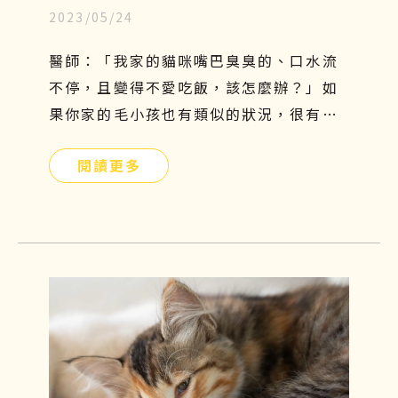
2023/05/24
成因、症狀和照顧，再探索治療新
知
醫師：「我家的貓咪嘴巴臭臭的、口水流
不停，且變得不愛吃飯，該怎麼辦？」如
果你家的毛小孩也有類似的狀況，很有可
能是貓咪口炎在作祟。口腔發炎會嚴重影
閱讀更多
響貓咪的食慾及健康，因此這個問題不能
太輕忽，需要及時預防和治療。本篇將帶
你們了解貓口炎原因、症狀及如何照護與
治療！