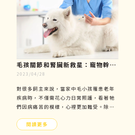
毛孩關節和腎臟新救星：寵物幹細
2023/04/28
胞療法，只需5分鐘認識寵物再生
醫學
對很多飼主來說，當家中毛小孩罹患老年
疾病時，不僅需花心力日常照護，看著牠
們因病痛苦的模樣，心裡更加難受。除了
傳統的吃藥、打針、復健等治療方法外，
閱讀更多
有沒有其他簡單且安全的方式可以幫助牠
們呢？寵物幹細胞療法或許是另一個不錯