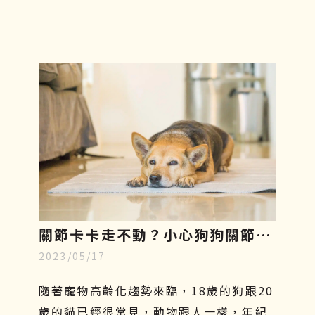
的選擇！接下來本文將會介紹寵物幹細胞
是什麼、功效、副作用及費用，讓飼主們
更加了解這項先進的治療方式，幫助毛小
孩減緩疼痛，保持良好的活動力及生活品
質。
關節卡卡走不動？小心狗狗關節
2023/05/17
炎，了解症狀、幹細胞再生療法至
飲食指南
隨著寵物高齡化趨勢來臨，18歲的狗跟20
歲的貓已經很常見，動物跟人一樣，年紀