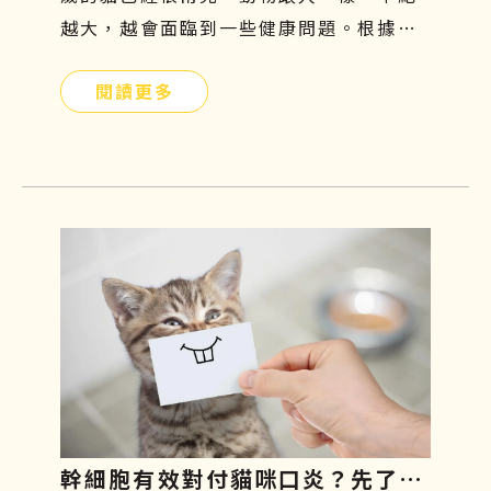
越大，越會面臨到一些健康問題。根據美
國動物外科協會統計，關節問題是寵物常
閱讀更多
見的疾病，每年的發病率以超過35％速度
增長。尤其對於比較好動的狗狗而言，更
容易罹患關節疾病，因為會常常活動髖關
節及膝關節，導致關節的磨損及損傷程度
相對較嚴重。如果你家的汪星人行動力變
得緩慢、走路開始一跛一跛的，很有可能
是退化性關節炎造成的，因此在接下來的
文章中，將一一說明狗狗關節炎症狀有哪
些、吃什麼才好、治療方針與日常關節保
養。
幹細胞有效對付貓咪口炎？先了解