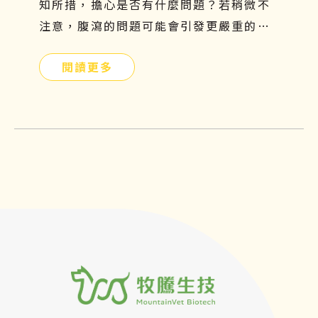
知所措，擔心是否有什麼問題？若稍微不
注意，腹瀉的問題可能會引發更嚴重的危
機。拉肚子不是一種疾病，而是一種症
閱讀更多
狀，找出正確的原因才能有效解決問題！
本篇文章將分享貓咪拉肚子的原因以及如
何預防、改善的方法，文末還有再生醫療
對炎性腸症的控制與改善介紹，希望可以
幫助到毛小孩不再為腹瀉所苦！