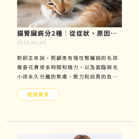
貓腎臟病分2種│從症狀、原因、
2023/05/05
飲食原則到幹細胞治療一一解析
對飼主來說，照顧患有慢性腎臟病的毛孩
需要花費很多時間和精力，以及面臨與毛
小孩永久分離的焦慮、壓力和自責的負面
情緒，更是難以承受的。因此，飼主們應
閱讀更多
提前提前瞭解貓腎病症狀、原因、飲食及
如何幹細胞治療，守護毛小孩的健康。