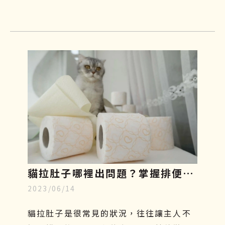
貓拉肚子哪裡出問題？掌握排便型
2023/06/14
態、飲食與治療關鍵，重回健康活
力
貓拉肚子是很常見的狀況，往往讓主人不