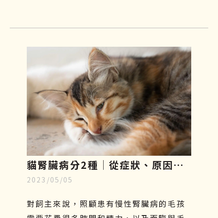
太輕忽，需要及時預防和治療。本篇將帶
你們了解貓口炎原因、症狀及如何照護與
治療！
貓腎臟病分2種│從症狀、原因、
2023/05/05
飲食原則到幹細胞治療一一解析
對飼主來說，照顧患有慢性腎臟病的毛孩