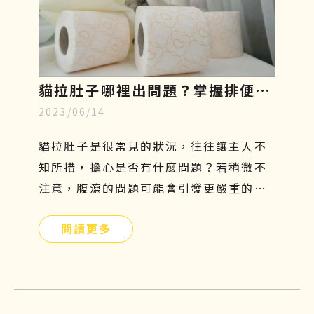
貓拉肚子哪裡出問題？掌握排便型
2023/06/14
態、飲食與治療關鍵，重回健康活
力
貓拉肚子是很常見的狀況，往往讓主人不
知所措，擔心是否有什麼問題？若稍微不
注意，腹瀉的問題可能會引發更嚴重的危
機。拉肚子不是一種疾病，而是一種症
閱讀更多
狀，找出正確的原因才能有效解決問題！
本篇文章將分享貓咪拉肚子的原因以及如
何預防、改善的方法，文末還有再生醫療
對炎性腸症的控制與改善介紹，希望可以
幫助到毛小孩不再為腹瀉所苦！