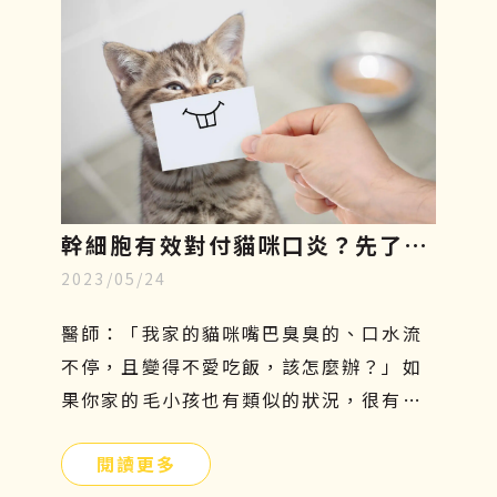
得緩慢、走路開始一跛一跛的，很有可能
是退化性關節炎造成的，因此在接下來的
文章中，將一一說明狗狗關節炎症狀有哪
些、吃什麼才好、治療方針與日常關節保
養。
幹細胞有效對付貓咪口炎？先了解
2023/05/24
成因、症狀和照顧，再探索治療新
知
醫師：「我家的貓咪嘴巴臭臭的、口水流
不停，且變得不愛吃飯，該怎麼辦？」如
果你家的毛小孩也有類似的狀況，很有可
能是貓咪口炎在作祟。口腔發炎會嚴重影
閱讀更多
響貓咪的食慾及健康，因此這個問題不能