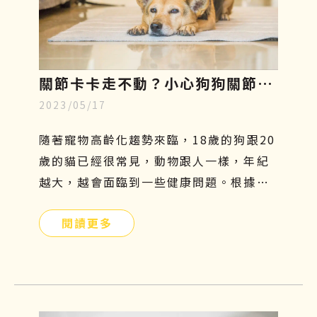
關節卡卡走不動？小心狗狗關節
2023/05/17
炎，了解症狀、幹細胞再生療法至
飲食指南
隨著寵物高齡化趨勢來臨，18歲的狗跟20
歲的貓已經很常見，動物跟人一樣，年紀
越大，越會面臨到一些健康問題。根據美
國動物外科協會統計，關節問題是寵物常
閱讀更多
見的疾病，每年的發病率以超過35％速度
增長。尤其對於比較好動的狗狗而言，更
容易罹患關節疾病，因為會常常活動髖關
節及膝關節，導致關節的磨損及損傷程度
相對較嚴重。如果你家的汪星人行動力變