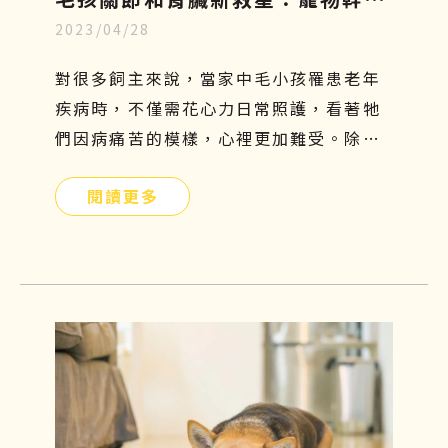
2023/04/28
胞療法，只需5分鐘認識寵物再生
醫學
對很多飼主來說，當家中毛小孩罹患老年
疾病時，不僅需花心力日常照護，看著牠
們因病痛苦的模樣，心裡更加難受。除了
傳統的吃藥、打針、復健等治療方法外，
閱讀更多
有沒有其他簡單且安全的方式可以幫助牠
們呢？寵物幹細胞療法或許是另一個不錯
的選擇！接下來本文將會介紹寵物幹細胞
是什麼、功效、副作用及費用，讓飼主們
更加了解這項先進的治療方式，幫助毛小
孩減緩疼痛，保持良好的活動力及生活品
質。