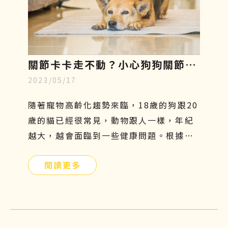
關節卡卡走不動？小心狗狗關節
2023/05/17
炎，了解症狀、幹細胞再生療法至
飲食指南
隨著寵物高齡化趨勢來臨，18歲的狗跟20
歲的貓已經很常見，動物跟人一樣，年紀
越大，越會面臨到一些健康問題。根據美
國動物外科協會統計，關節問題是寵物常
閱讀更多
見的疾病，每年的發病率以超過35％速度
增長。尤其對於比較好動的狗狗而言，更
容易罹患關節疾病，因為會常常活動髖關
節及膝關節，導致關節的磨損及損傷程度
相對較嚴重。如果你家的汪星人行動力變