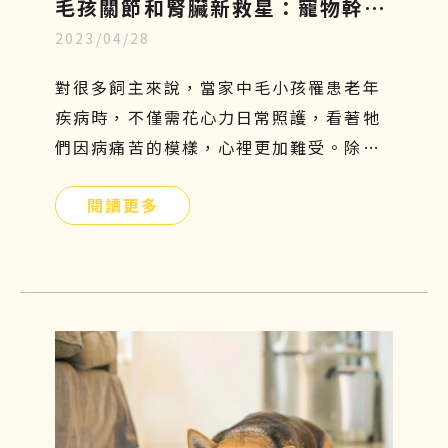
毛孩關節和腎臟新救星：寵物幹細
2023/04/28
胞療法，只需5分鐘認識寵物再生
醫學
對很多飼主來說，當家中毛小孩罹患老年
疾病時，不僅需花心力日常照護，看著牠
們因病痛苦的模樣，心裡更加難受。除了
傳統的吃藥、打針、復健等治療方法外，
閱讀更多
有沒有其他簡單且安全的方式可以幫助牠
們呢？寵物幹細胞療法或許是另一個不錯
的選擇！接下來本文將會介紹寵物幹細胞
是什麼、功效、副作用及費用，讓飼主們
更加了解這項先進的治療方式，幫助毛小
孩減緩疼痛，保持良好的活動力及生活品
質。