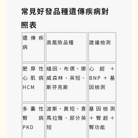
常見好發品種遺傳疾病對
照表
遺傳疾
高風險品種
建議檢測
病
肥厚性
緬因、布偶、挪
心超＋
心肌病
威森林、英短、
BNP＋基
HCM
斯芬克斯
因檢測
多囊性
波斯、異短、喜
基因檢測
腎病
馬拉雅、部分英
＋腎超＋
PKD
短
腎功能