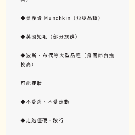
◆曼赤肯 Munchkin（短腿品種）
◆英國短毛（部分族群）
◆波斯、布偶等大型品種（骨關節負擔
較高）
可能症狀
◆不愛跳、不愛走動
◆走路僵硬、跛行