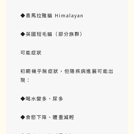
◆喜馬拉雅貓 Himalayan
◆英國短毛貓（部分族群）
可能症狀
初期幾乎無症狀，但隨疾病進展可能出
現：
◆喝水變多、尿多
◆食慾下降、體重減輕