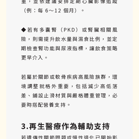
重，並依建議安排定期心臟影像追蹤
（例：每 6～12 個月）。
◆若有多囊腎（PKD）或腎臟相關風
險，則需提升飲水量與濕食比例，並定
期檢查腎功能與尿液指標，讓飲食策略
更早介入。
若屬於關節或軟骨疾病高風險族群，環
境調整就格外重要，包括減少高低落
差、鋪設止滑材質與嚴格體重管理，必
要時搭配營養支持。
3.再生醫療作為輔助支持
若遺傳性關節問題或慢性退化已開始影