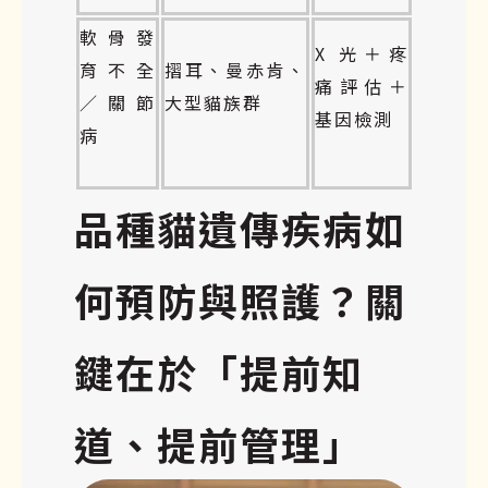
軟骨發
X 光＋疼
育不全
摺耳、曼赤肯、
痛評估＋
／關節
大型貓族群
基因檢測
病
品種貓遺傳疾病如
何預防與照護？關
鍵在於「提前知
道、提前管理」