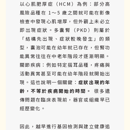
以心肌肥厚症（HCM）為例：部分高
風險品種在 1～5 歲之間就可能在影像
檢查中發現心肌增厚，但外觀上未必立
即出現症狀。多囊腎（PKD）則屬於
「結構先出現、症狀較晚發生」的類
型，囊泡可能在幼年就已存在，但腎功
能異常往往在中老年階段才逐漸明顯。
關節疾病：例如特定摺耳品種，疼痛與
活動異常甚至可能在幼年階段就開始出
現。這也說明一個關鍵：
症狀出現的年
齡，不等於疾病開始的時間。
很多遺
傳問題在臨床表現前，器官或組織早已
經歷變化。
因此，越早進行基因檢測與建立健康追