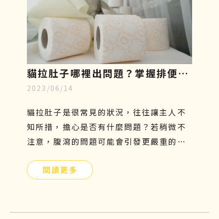
貓拉肚子哪裡出問題？掌握排便型
2023/06/14
態、飲食與治療關鍵，重回健康活
力
貓拉肚子是很常見的狀況，往往讓主人不
知所措，擔心是否有什麼問題？若稍微不
注意，腹瀉的問題可能會引發更嚴重的危
機。拉肚子不是一種疾病，而是一種症
閱讀更多
狀，找出正確的原因才能有效解決問題！
本篇文章將分享貓咪拉肚子的原因以及如
何預防、改善的方法，文末還有再生醫療
對炎性腸症的控制與改善介紹，希望可以