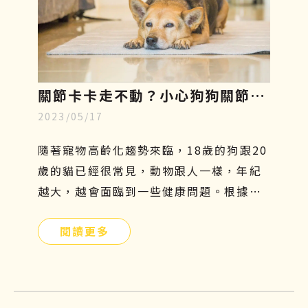
關節卡卡走不動？小心狗狗關節
2023/05/17
炎，了解症狀、幹細胞再生療法至
飲食指南
隨著寵物高齡化趨勢來臨，18歲的狗跟20
歲的貓已經很常見，動物跟人一樣，年紀
越大，越會面臨到一些健康問題。根據美
國動物外科協會統計，關節問題是寵物常
閱讀更多
見的疾病，每年的發病率以超過35％速度
增長。尤其對於比較好動的狗狗而言，更
容易罹患關節疾病，因為會常常活動髖關
節及膝關節，導致關節的磨損及損傷程度