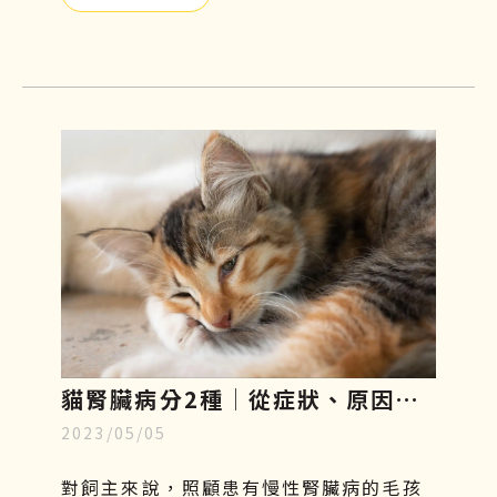
太輕忽，需要及時預防和治療。本篇將帶
你們了解貓口炎原因、症狀及如何照護與
治療！
貓腎臟病分2種│從症狀、原因、
2023/05/05
飲食原則到幹細胞治療一一解析
對飼主來說，照顧患有慢性腎臟病的毛孩