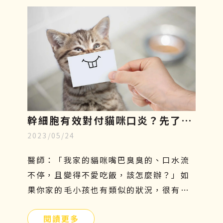
相對較嚴重。如果你家的汪星人行動力變
得緩慢、走路開始一跛一跛的，很有可能
是退化性關節炎造成的，因此在接下來的
文章中，將一一說明狗狗關節炎症狀有哪
些、吃什麼才好、治療方針與日常關節保
養。
幹細胞有效對付貓咪口炎？先了解
2023/05/24
成因、症狀和照顧，再探索治療新
知
醫師：「我家的貓咪嘴巴臭臭的、口水流
不停，且變得不愛吃飯，該怎麼辦？」如
果你家的毛小孩也有類似的狀況，很有可
能是貓咪口炎在作祟。口腔發炎會嚴重影
閱讀更多
響貓咪的食慾及健康，因此這個問題不能