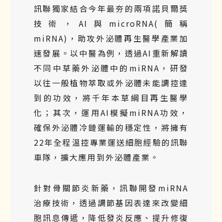
訊聯獨家結合今年最夯的兩項諾貝爾獎
技術，AI與microRNA(簡稱
miRNA)，助攻外泌體再生醫學產業加
速發展。以中醫為例，透過AI重新解讀
不同中草藥外泌體中的miRNA，研發
以往一般植物萃取或外泌體未能調控達
到的功效，將千年本草綱目再生醫學
化；其次，運用AI模擬miRNA功效，
確保外泌體冷鏈運輸的穩定性，將擁有
22年全程溫控專業運送細胞經驗的訊聯
車隊，擴大應用到外泌體產業。
針對骨關節炎新藥，訊聯開發miRNA
治療技術，透過調節基因表達來改變細
胞訊息傳遞，降低發炎反應、提升修復