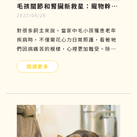
毛孩關節和腎臟新救星：寵物幹細
2023/04/28
胞療法，只需5分鐘認識寵物再生
醫學
對很多飼主來說，當家中毛小孩罹患老年
疾病時，不僅需花心力日常照護，看著牠
們因病痛苦的模樣，心裡更加難受。除了
傳統的吃藥、打針、復健等治療方法外，
閱讀更多
有沒有其他簡單且安全的方式可以幫助牠
們呢？寵物幹細胞療法或許是另一個不錯
的選擇！接下來本文將會介紹寵物幹細胞
是什麼、功效、副作用及費用，讓飼主們
更加了解這項先進的治療方式，幫助毛小
孩減緩疼痛，保持良好的活動力及生活品
質。