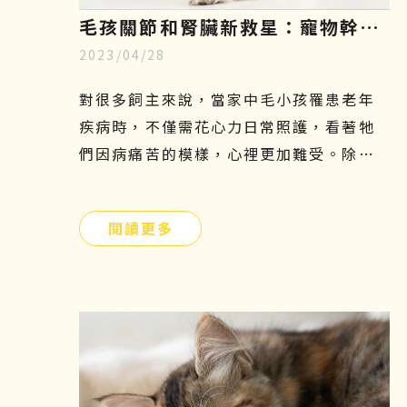
毛孩關節和腎臟新救星：寵物幹細
2023/04/28
胞療法，只需5分鐘認識寵物再生
醫學
對很多飼主來說，當家中毛小孩罹患老年
疾病時，不僅需花心力日常照護，看著牠
們因病痛苦的模樣，心裡更加難受。除了
傳統的吃藥、打針、復健等治療方法外，
有沒有其他簡單且安全的方式可以幫助牠
閱讀更多
們呢？寵物幹細胞療法或許是另一個不錯
的選擇！接下來本文將會介紹寵物幹細胞
是什麼、功效、副作用及費用，讓飼主們
更加了解這項先進的治療方式，幫助毛小
孩減緩疼痛，保持良好的活動力及生活品
質。