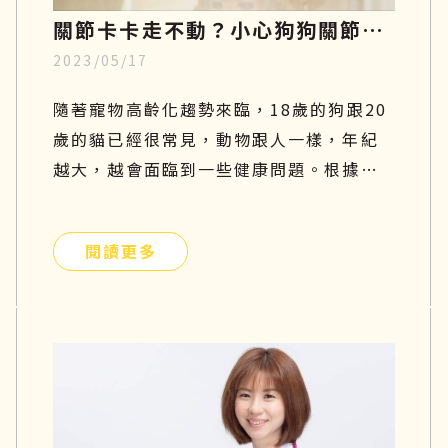
關節卡卡走不動？小心狗狗關節
2023/05/17
炎，了解症狀、幹細胞再生療法至
飲食指南
隨著寵物高齡化趨勢來臨，18歲的狗跟20
歲的貓已經很常見，動物跟人一樣，年紀
越大，越會面臨到一些健康問題。根據美
國動物外科協會統計，關節問題是寵物常
見的疾病，每年的發病率以超過35％速度
閱讀更多
增長。尤其對於比較好動的狗狗而言，更
容易罹患關節疾病，因為會常常活動髖關
節及膝關節，導致關節的磨損及損傷程度
相對較嚴重。如果你家的汪星人行動力變
得緩慢、走路開始一跛一跛的，很有可能
是退化性關節炎造成的，因此在接下來的
文章中，將一一說明狗狗關節炎症狀有哪