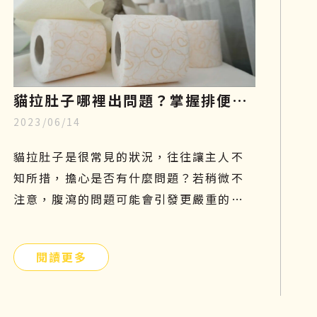
貓拉肚子哪裡出問題？掌握排便型
2023/06/14
態、飲食與治療關鍵，重回健康活
力
貓拉肚子是很常見的狀況，往往讓主人不
知所措，擔心是否有什麼問題？若稍微不
注意，腹瀉的問題可能會引發更嚴重的危
機。拉肚子不是一種疾病，而是一種症
狀，找出正確的原因才能有效解決問題！
閱讀更多
本篇文章將分享貓咪拉肚子的原因以及如
何預防、改善的方法，文末還有再生醫療
對炎性腸症的控制與改善介紹，希望可以