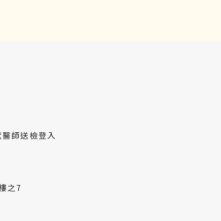
獸醫師送檢登入
樓之7