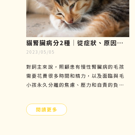
貓腎臟病分2種│從症狀、原因、
2023/05/05
飲食原則到幹細胞治療一一解析
對飼主來說，照顧患有慢性腎臟病的毛孩
需要花費很多時間和精力，以及面臨與毛
小孩永久分離的焦慮、壓力和自責的負面
情緒，更是難以承受的。因此，飼主們應
提前提前瞭解貓腎病症狀、原因、飲食及
閱讀更多
如何幹細胞治療，守護毛小孩的健康。