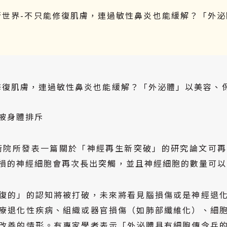
行世界-不只能修復肌膚，連過敏性鼻炎也能緩解？「外泌
修復肌膚，連過敏性鼻炎也能緩解？「外泌體」以美容、
被身體排斥
國衛院所發表一篇關於「神經再生新突破」的研究論文可
損的神經細胞會再次長出突觸，並且神經細胞的數量可以恢
復的」的認知將被打破，未來將看見腦損傷或是神經退
療退化性疾病、組織或器官損傷（如肺部纖維化）、細
改善的情形。有專家學者
表示「外泌體具有細胞傳令兵