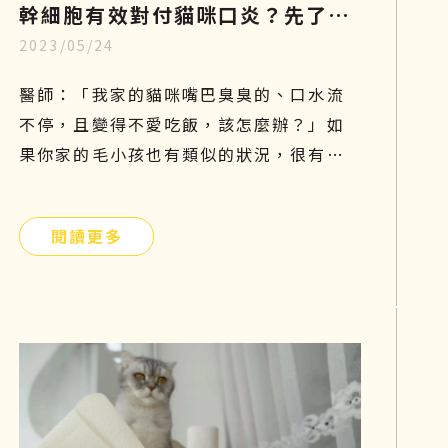
幹細胞有效對付貓咪口炎？先了解
2023/05/24
成因、症狀和照顧，再探索治療新
知
醫師：「我家的貓咪嘴巴臭臭的、口水流
不停，且變得不愛吃飯，該怎麼辦？」如
果你家的毛小孩也有類似的狀況，很有可
能是貓咪口炎在作祟。口腔發炎會嚴重影
響貓咪的食慾及健康，因此這個問題不能
閱讀更多
太輕忽，需要及時預防和治療。本篇將帶
你們了解貓口炎原因、症狀及如何照護與
治療！