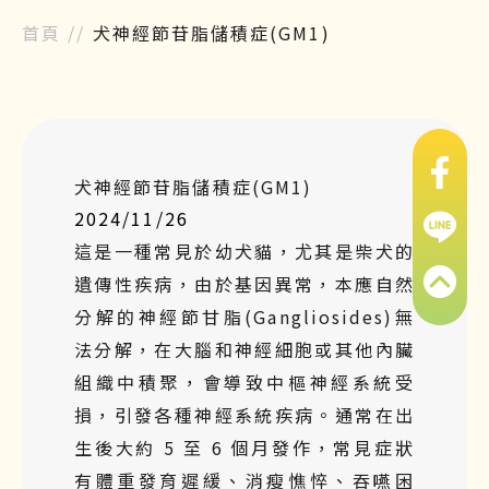
首頁
//
犬神經節苷脂儲積症(GM1)
犬神經節苷脂儲積症(GM1)
2024/11/26
這是一種常見於幼犬貓，尤其是柴犬的
遺傳性疾病
，
由於基因異常，本應自然
分解的
神經
節甘脂
(Gangliosides)
無
法分解，在大腦和
神經細胞或其他內臟
組織中
積聚，
會導致中樞神經系統受
損
，引發
各種神經系統疾病。
通常在
出
生後大約 5 至 6
個
月發
作，常見症狀
有體重發育遲緩、消瘦憔悴、吞嚥困