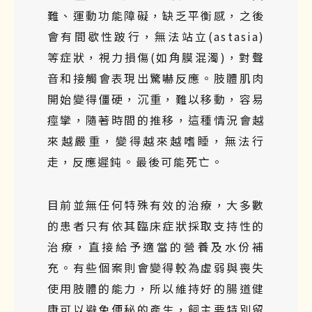
難、
運動功能障礙
，
缺乏平衡
感
，
之後
會有間歇性跛行，無法站立(astasia)
等症狀，視力損傷(如角膜混濁)，對聲
音和
接觸
會表現出驚嚇反應。肢體肌肉
開始變得僵硬，沉重，難以移動，容易
痙攣，隨著時間的推移，這種情況
會越
來越嚴重
，變得越來越
嗜
睡，無法行
走，反應遲鈍。最
後可能死亡
。
目前並無任何特殊有效的治療，大多數
的患者只有依其臨床症狀採取支持性的
治療，直接給予適當的營養及水份補
充。有些個案則會變得較為虛弱與喪失
使用肢體的能力，所以維持好的腸道健
康可以避免便秘的產生，飼主要特別留