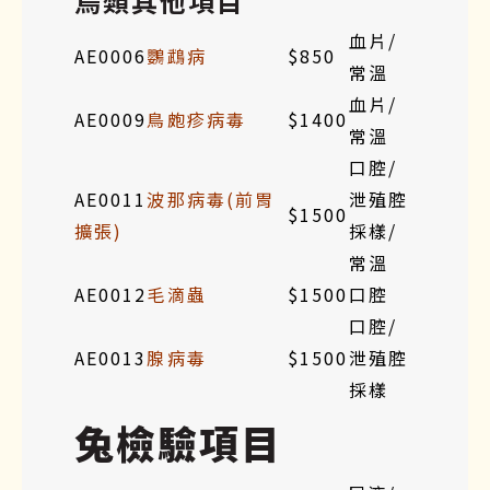
鳥類其他項目
血片/
AE0006
鸚鵡病
$850
常溫
血片/
AE0009
鳥皰疹病毒
$1400
常溫
口腔/
AE0011
波那病毒(前胃
泄殖腔
$1500
擴張)
採樣/
常溫
AE0012
毛滴蟲
$1500
口腔
口腔/
AE0013
腺病毒
$1500
泄殖腔
採樣
兔檢驗項目