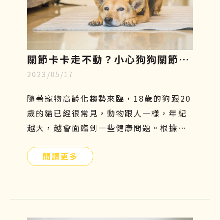
關節卡卡走不動？小心狗狗關節
2023/05/17
炎，了解症狀、幹細胞再生療法至
飲食指南
隨著寵物高齡化趨勢來臨，18歲的狗跟20
歲的貓已經很常見，動物跟人一樣，年紀
越大，越會面臨到一些健康問題。根據美
國動物外科協會統計，關節問題是寵物常
閱讀更多
見的疾病，每年的發病率以超過35％速度
增長。尤其對於比較好動的狗狗而言，更
容易罹患關節疾病，因為會常常活動髖關
節及膝關節，導致關節的磨損及損傷程度
相對較嚴重。如果你家的汪星人行動力變