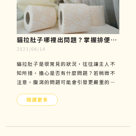
貓拉肚子哪裡出問題？掌握排便型
2023/06/14
態、飲食與治療關鍵，重回健康活
力
貓拉肚子是很常見的狀況，往往讓主人不
知所措，擔心是否有什麼問題？若稍微不
注意，腹瀉的問題可能會引發更嚴重的危
機。拉肚子不是一種疾病，而是一種症
閱讀更多
狀，找出正確的原因才能有效解決問題！
本篇文章將分享貓咪拉肚子的原因以及如
何預防、改善的方法，文末還有再生醫療
對炎性腸症的控制與改善介紹，希望可以