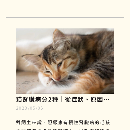
太輕忽，需要及時預防和治療。本篇將帶
你們了解貓口炎原因、症狀及如何照護與
治療！
貓腎臟病分2種│從症狀、原因、
2023/05/05
飲食原則到幹細胞治療一一解析
對飼主來說，照顧患有慢性腎臟病的毛孩