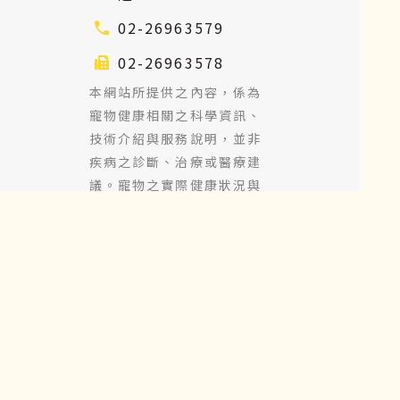
02-26963579
02-26963578
本網站所提供之內容，係為
寵物健康相關之科學資訊、
技術介紹與服務說明，並非
疾病之診斷、治療或醫療建
議。寵物之實際健康狀況與
相關處置，應由合法執業之
獸醫師依其臨床專業進行評
估與說明。
Copyright 2026 ©
MountainVet Biotech
Co., LTD. All rights
reserved. |
Designed by