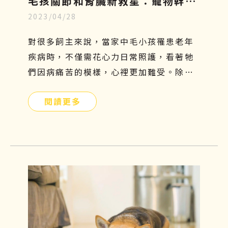
毛孩關節和腎臟新救星：寵物幹細
2023/04/28
胞療法，只需5分鐘認識寵物再生
醫學
對很多飼主來說，當家中毛小孩罹患老年
疾病時，不僅需花心力日常照護，看著牠
們因病痛苦的模樣，心裡更加難受。除了
傳統的吃藥、打針、復健等治療方法外，
閱讀更多
有沒有其他簡單且安全的方式可以幫助牠
們呢？寵物幹細胞療法或許是另一個不錯
的選擇！接下來本文將會介紹寵物幹細胞
是什麼、功效、副作用及費用，讓飼主們
更加了解這項先進的治療方式，幫助毛小
孩減緩疼痛，保持良好的活動力及生活品
質。