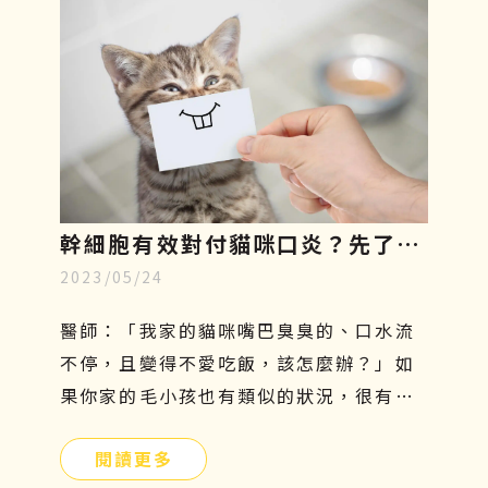
得緩慢、走路開始一跛一跛的，很有可能
是退化性關節炎造成的，因此在接下來的
文章中，將一一說明狗狗關節炎症狀有哪
些、吃什麼才好、治療方針與日常關節保
養。
幹細胞有效對付貓咪口炎？先了解
2023/05/24
成因、症狀和照顧，再探索治療新
知
醫師：「我家的貓咪嘴巴臭臭的、口水流
不停，且變得不愛吃飯，該怎麼辦？」如
果你家的毛小孩也有類似的狀況，很有可
能是貓咪口炎在作祟。口腔發炎會嚴重影
閱讀更多
響貓咪的食慾及健康，因此這個問題不能