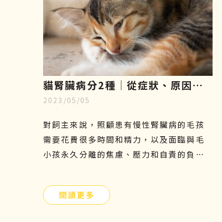
貓腎臟病分2種│從症狀、原因、
2023/05/05
飲食原則到幹細胞治療一一解析
對飼主來說，照顧患有慢性腎臟病的毛孩
需要花費很多時間和精力，以及面臨與毛
小孩永久分離的焦慮、壓力和自責的負面
情緒，更是難以承受的。因此，飼主們應
提前提前瞭解貓腎病症狀、原因、飲食及
閱讀更多
如何幹細胞治療，守護毛小孩的健康。