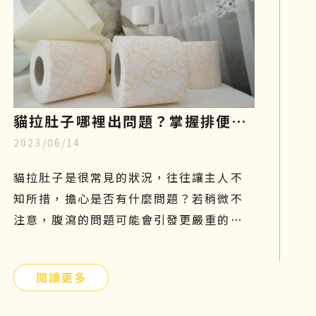
貓拉肚子哪裡出問題？掌握排便型
2023/06/14
態、飲食與治療關鍵，重回健康活
力
貓拉肚子是很常見的狀況，往往讓主人不
知所措，擔心是否有什麼問題？若稍微不
注意，腹瀉的問題可能會引發更嚴重的危
機。拉肚子不是一種疾病，而是一種症
狀，找出正確的原因才能有效解決問題！
閱讀更多
本篇文章將分享貓咪拉肚子的原因以及如
何預防、改善的方法，文末還有再生醫療