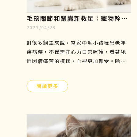
毛孩關節和腎臟新救星：寵物幹細
2023/04/28
胞療法，只需5分鐘認識寵物再生
醫學
對很多飼主來說，當家中毛小孩罹患老年
疾病時，不僅需花心力日常照護，看著牠
們因病痛苦的模樣，心裡更加難受。除了
傳統的吃藥、打針、復健等治療方法外，
有沒有其他簡單且安全的方式可以幫助牠
閱讀更多
們呢？寵物幹細胞療法或許是另一個不錯
的選擇！接下來本文將會介紹寵物幹細胞
是什麼、功效、副作用及費用，讓飼主們
更加了解這項先進的治療方式，幫助毛小
孩減緩疼痛，保持良好的活動力及生活品
質。