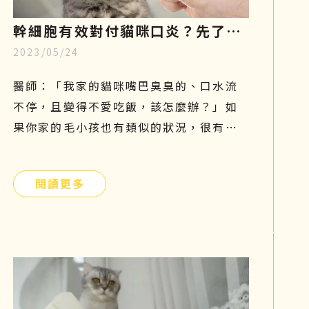
幹細胞有效對付貓咪口炎？先了解
2023/05/24
成因、症狀和照顧，再探索治療新
知
醫師：「我家的貓咪嘴巴臭臭的、口水流
不停，且變得不愛吃飯，該怎麼辦？」如
果你家的毛小孩也有類似的狀況，很有可
能是貓咪口炎在作祟。口腔發炎會嚴重影
響貓咪的食慾及健康，因此這個問題不能
閱讀更多
太輕忽，需要及時預防和治療。本篇將帶
你們了解貓口炎原因、症狀及如何照護與
治療！