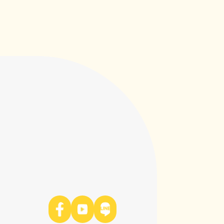
對炎性腸症的控制與改善介紹，希望可以
幫助到毛小孩不再為腹瀉所苦！