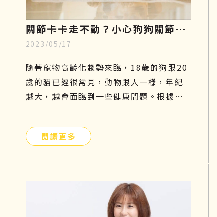
關節卡卡走不動？小心狗狗關節
2023/05/17
炎，了解症狀、幹細胞再生療法至
飲食指南
隨著寵物高齡化趨勢來臨，18歲的狗跟20
歲的貓已經很常見，動物跟人一樣，年紀
越大，越會面臨到一些健康問題。根據美
國動物外科協會統計，關節問題是寵物常
見的疾病，每年的發病率以超過35％速度
閱讀更多
增長。尤其對於比較好動的狗狗而言，更
容易罹患關節疾病，因為會常常活動髖關
節及膝關節，導致關節的磨損及損傷程度
相對較嚴重。如果你家的汪星人行動力變
得緩慢、走路開始一跛一跛的，很有可能
是退化性關節炎造成的，因此在接下來的