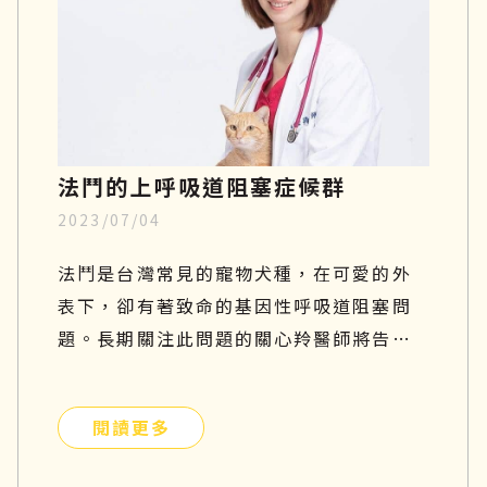
文章中，將一一說明狗狗關節炎症狀有哪
些、吃什麼才好、治療方針與日常關節保
養。
法鬥的上呼吸道阻塞症候群
2023/07/04
法鬥是台灣常見的寵物犬種，在可愛的外
表下，卻有著致命的基因性呼吸道阻塞問
題。長期關注此問題的關心羚醫師將告訴
你有關這個疾病的種種原因！
閱讀更多