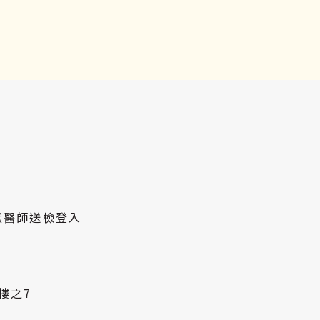
獸醫師送檢登入
樓之7