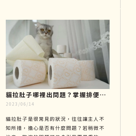
治療！
貓拉肚子哪裡出問題？掌握排便型
2023/06/14
態、飲食與治療關鍵，重回健康活
力
貓拉肚子是很常見的狀況，往往讓主人不
知所措，擔心是否有什麼問題？若稍微不