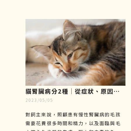
的選擇！接下來本文將會介紹寵物幹細胞
是什麼、功效、副作用及費用，讓飼主們
更加了解這項先進的治療方式，幫助毛小
孩減緩疼痛，保持良好的活動力及生活品
質。
貓腎臟病分2種│從症狀、原因、
2023/05/05
飲食原則到幹細胞治療一一解析
對飼主來說，照顧患有慢性腎臟病的毛孩
需要花費很多時間和精力，以及面臨與毛