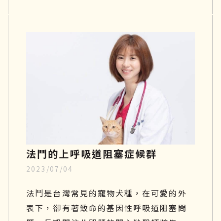
容易罹患關節疾病，因為會常常活動髖關
節及膝關節，導致關節的磨損及損傷程度
相對較嚴重。如果你家的汪星人行動力變
得緩慢、走路開始一跛一跛的，很有可能
是退化性關節炎造成的，因此在接下來的
文章中，將一一說明狗狗關節炎症狀有哪
些、吃什麼才好、治療方針與日常關節保
養。
法鬥的上呼吸道阻塞症候群
2023/07/04
法鬥是台灣常見的寵物犬種，在可愛的外
表下，卻有著致命的基因性呼吸道阻塞問