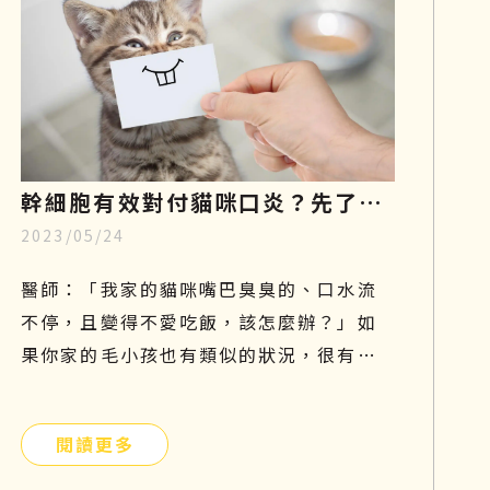
幹細胞有效對付貓咪口炎？先了解
2023/05/24
成因、症狀和照顧，再探索治療新
知
醫師：「我家的貓咪嘴巴臭臭的、口水流
不停，且變得不愛吃飯，該怎麼辦？」如
果你家的毛小孩也有類似的狀況，很有可
能是貓咪口炎在作祟。口腔發炎會嚴重影
響貓咪的食慾及健康，因此這個問題不能
閱讀更多
太輕忽，需要及時預防和治療。本篇將帶
你們了解貓口炎原因、症狀及如何照護與