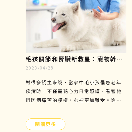
毛孩關節和腎臟新救星：寵物幹細
2023/04/28
胞療法，只需5分鐘認識寵物再生
醫學
對很多飼主來說，當家中毛小孩罹患老年
疾病時，不僅需花心力日常照護，看著牠
們因病痛苦的模樣，心裡更加難受。除了
傳統的吃藥、打針、復健等治療方法外，
有沒有其他簡單且安全的方式可以幫助牠
閱讀更多
們呢？寵物幹細胞療法或許是另一個不錯