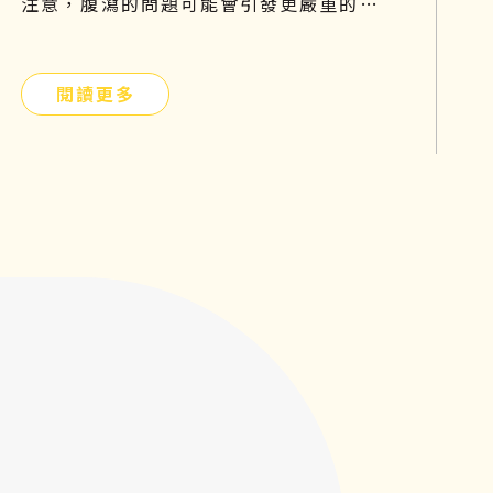
注意，腹瀉的問題可能會引發更嚴重的危
機。拉肚子不是一種疾病，而是一種症
狀，找出正確的原因才能有效解決問題！
閱讀更多
本篇文章將分享貓咪拉肚子的原因以及如
何預防、改善的方法，文末還有再生醫療
對炎性腸症的控制與改善介紹，希望可以
幫助到毛小孩不再為腹瀉所苦！