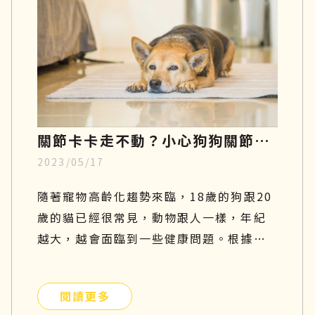
關節卡卡走不動？小心狗狗關節
2023/05/17
炎，了解症狀、幹細胞再生療法至
飲食指南
隨著寵物高齡化趨勢來臨，18歲的狗跟20
歲的貓已經很常見，動物跟人一樣，年紀
越大，越會面臨到一些健康問題。根據美
國動物外科協會統計，關節問題是寵物常
見的疾病，每年的發病率以超過35％速度
閱讀更多
增長。尤其對於比較好動的狗狗而言，更