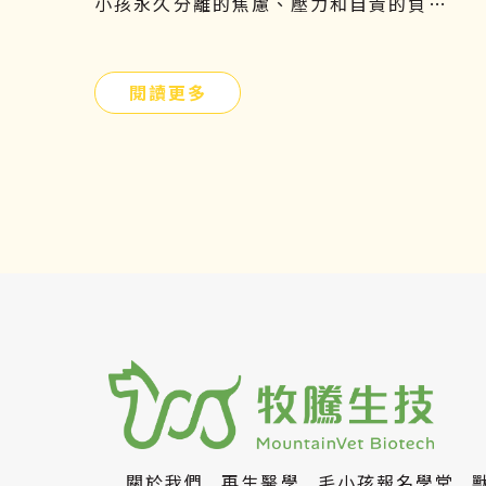
小孩永久分離的焦慮、壓力和自責的負面
情緒，更是難以承受的。因此，飼主們應
提前提前瞭解貓腎病症狀、原因、飲食及
閱讀更多
如何幹細胞治療，守護毛小孩的健康。
關於我們
再生醫學
毛小孩報名學堂