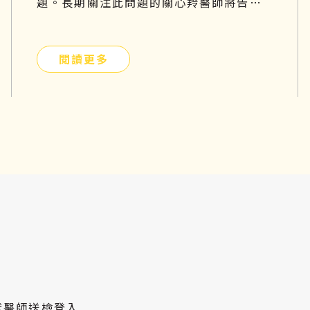
題。長期關注此問題的關心羚醫師將告訴
你有關這個疾病的種種原因！
閱讀更多
獸醫師送檢登入