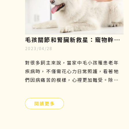
毛孩關節和腎臟新救星：寵物幹細
2023/04/28
胞療法，只需5分鐘認識寵物再生
醫學
對很多飼主來說，當家中毛小孩罹患老年
疾病時，不僅需花心力日常照護，看著牠
們因病痛苦的模樣，心裡更加難受。除了
傳統的吃藥、打針、復健等治療方法外，
有沒有其他簡單且安全的方式可以幫助牠
閱讀更多
們呢？寵物幹細胞療法或許是另一個不錯
的選擇！接下來本文將會介紹寵物幹細胞
是什麼、功效、副作用及費用，讓飼主們