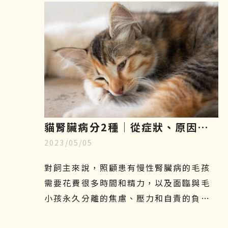
更加了解這項先進的治療方式，幫助毛小
孩減緩疼痛，保持良好的活動力及生活品
質。
貓腎臟病分2種│從症狀、原因、
2023/05/05
飲食原則到幹細胞治療一一解析
對飼主來說，照顧患有慢性腎臟病的毛孩
需要花費很多時間和精力，以及面臨與毛
小孩永久分離的焦慮、壓力和自責的負面
情緒，更是難以承受的。因此，飼主們應