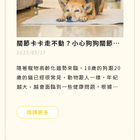
關節卡卡走不動？小心狗狗關節
2023/05/17
炎，了解症狀、幹細胞再生療法至
飲食指南
隨著寵物高齡化趨勢來臨，18歲的狗跟20
歲的貓已經很常見，動物跟人一樣，年紀
越大，越會面臨到一些健康問題。根據美
國動物外科協會統計，關節問題是寵物常
見的疾病，每年的發病率以超過35％速度
閱讀更多
增長。尤其對於比較好動的狗狗而言，更
容易罹患關節疾病，因為會常常活動髖關
節及膝關節，導致關節的磨損及損傷程度