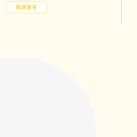
狀，找出正確的原因才能有效解決問題！
閱讀更多
本篇文章將分享貓咪拉肚子的原因以及如
何預防、改善的方法，文末還有再生醫療
對炎性腸症的控制與改善介紹，希望可以
幫助到毛小孩不再為腹瀉所苦！