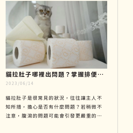
貓拉肚子哪裡出問題？掌握排便型
2023/06/14
態、飲食與治療關鍵，重回健康活
力
貓拉肚子是很常見的狀況，往往讓主人不
知所措，擔心是否有什麼問題？若稍微不
注意，腹瀉的問題可能會引發更嚴重的危
機。拉肚子不是一種疾病，而是一種症