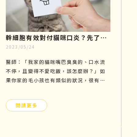
幹細胞有效對付貓咪口炎？先了解
2023/05/24
成因、症狀和照顧，再探索治療新
知
醫師：「我家的貓咪嘴巴臭臭的、口水流
不停，且變得不愛吃飯，該怎麼辦？」如
果你家的毛小孩也有類似的狀況，很有可
能是貓咪口炎在作祟。口腔發炎會嚴重影
響貓咪的食慾及健康，因此這個問題不能
閱讀更多
太輕忽，需要及時預防和治療。本篇將帶
你們了解貓口炎原因、症狀及如何照護與
治療！