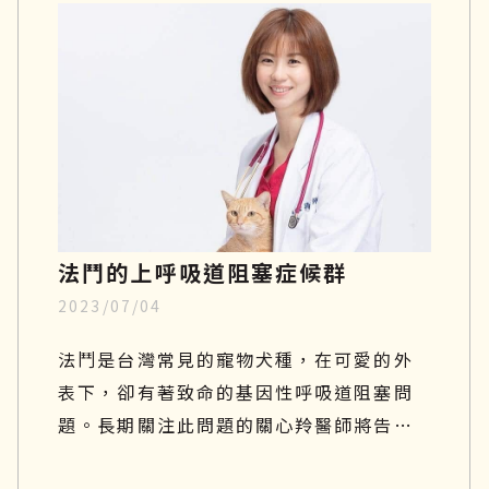
相對較嚴重。如果你家的汪星人行動力變
得緩慢、走路開始一跛一跛的，很有可能
是退化性關節炎造成的，因此在接下來的
文章中，將一一說明狗狗關節炎症狀有哪
些、吃什麼才好、治療方針與日常關節保
養。
法鬥的上呼吸道阻塞症候群
2023/07/04
法鬥是台灣常見的寵物犬種，在可愛的外
表下，卻有著致命的基因性呼吸道阻塞問
題。長期關注此問題的關心羚醫師將告訴
你有關這個疾病的種種原因！