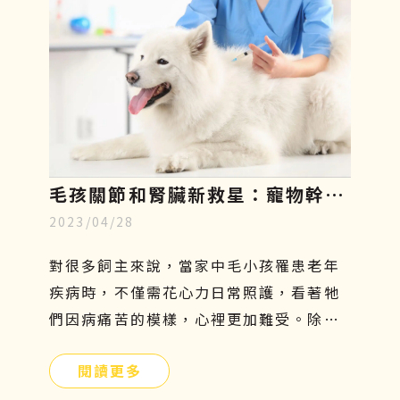
毛孩關節和腎臟新救星：寵物幹細
2023/04/28
胞療法，只需5分鐘認識寵物再生
醫學
對很多飼主來說，當家中毛小孩罹患老年
疾病時，不僅需花心力日常照護，看著牠
們因病痛苦的模樣，心裡更加難受。除了
傳統的吃藥、打針、復健等治療方法外，
閱讀更多
有沒有其他簡單且安全的方式可以幫助牠
們呢？寵物幹細胞療法或許是另一個不錯