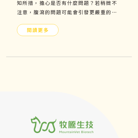
知所措，擔心是否有什麼問題？若稍微不
注意，腹瀉的問題可能會引發更嚴重的危
機。拉肚子不是一種疾病，而是一種症
閱讀更多
狀，找出正確的原因才能有效解決問題！
本篇文章將分享貓咪拉肚子的原因以及如
何預防、改善的方法，文末還有再生醫療
對炎性腸症的控制與改善介紹，希望可以
幫助到毛小孩不再為腹瀉所苦！