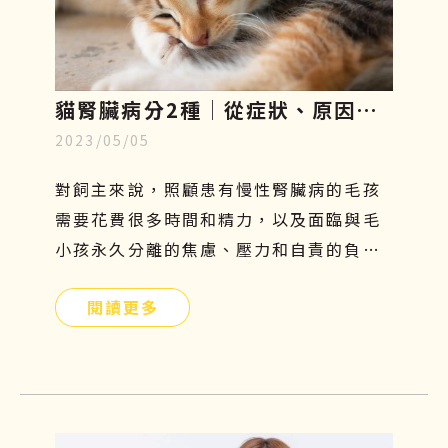
貓腎臟病分2種│從症狀、原因、
2023/05/05
飲食原則到幹細胞治療一一解析
對飼主來說，照顧患有慢性腎臟病的毛孩
需要花費很多時間和精力，以及面臨與毛
小孩永久分離的焦慮、壓力和自責的負面
情緒，更是難以承受的。因此，飼主們應
閱讀更多
提前提前瞭解貓腎病症狀、原因、飲食及
如何幹細胞治療，守護毛小孩的健康。