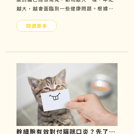
越大，越會面臨到一些健康問題。根據美
國動物外科協會統計，關節問題是寵物常
閱讀更多
見的疾病，每年的發病率以超過35％速度
增長。尤其對於比較好動的狗狗而言，更
容易罹患關節疾病，因為會常常活動髖關
節及膝關節，導致關節的磨損及損傷程度
相對較嚴重。如果你家的汪星人行動力變
得緩慢、走路開始一跛一跛的，很有可能
是退化性關節炎造成的，因此在接下來的
文章中，將一一說明狗狗關節炎症狀有哪
些、吃什麼才好、治療方針與日常關節保
養。
幹細胞有效對付貓咪口炎？先了解