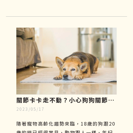
的選擇！接下來本文將會介紹寵物幹細胞
是什麼、功效、副作用及費用，讓飼主們
更加了解這項先進的治療方式，幫助毛小
孩減緩疼痛，保持良好的活動力及生活品
質。
關節卡卡走不動？小心狗狗關節
2023/05/17
炎，了解症狀、幹細胞再生療法至
飲食指南
隨著寵物高齡化趨勢來臨，18歲的狗跟20
歲的貓已經很常見，動物跟人一樣，年紀