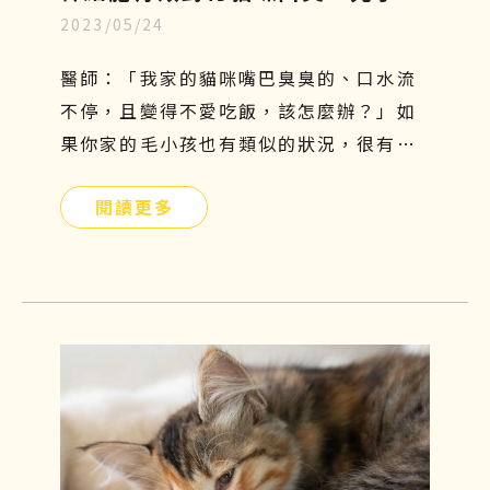
2023/05/24
成因、症狀和照顧，再探索治療新
知
醫師：「我家的貓咪嘴巴臭臭的、口水流
不停，且變得不愛吃飯，該怎麼辦？」如
果你家的毛小孩也有類似的狀況，很有可
能是貓咪口炎在作祟。口腔發炎會嚴重影
閱讀更多
響貓咪的食慾及健康，因此這個問題不能
太輕忽，需要及時預防和治療。本篇將帶
你們了解貓口炎原因、症狀及如何照護與
治療！