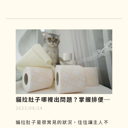
貓拉肚子哪裡出問題？掌握排便型
2023/06/14
態、飲食與治療關鍵，重回健康活
力
貓拉肚子是很常見的狀況，往往讓主人不