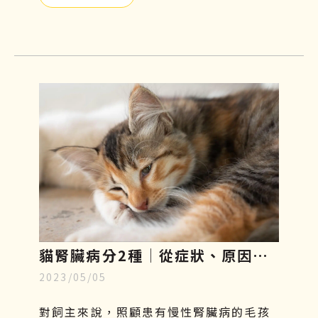
太輕忽，需要及時預防和治療。本篇將帶
你們了解貓口炎原因、症狀及如何照護與
治療！
貓腎臟病分2種│從症狀、原因、
2023/05/05
飲食原則到幹細胞治療一一解析
對飼主來說，照顧患有慢性腎臟病的毛孩