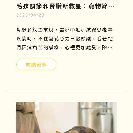
毛孩關節和腎臟新救星：寵物幹細
2023/04/28
胞療法，只需5分鐘認識寵物再生
醫學
對很多飼主來說，當家中毛小孩罹患老年
疾病時，不僅需花心力日常照護，看著牠
們因病痛苦的模樣，心裡更加難受。除了
傳統的吃藥、打針、復健等治療方法外，
閱讀更多
有沒有其他簡單且安全的方式可以幫助牠
們呢？寵物幹細胞療法或許是另一個不錯
的選擇！接下來本文將會介紹寵物幹細胞
是什麼、功效、副作用及費用，讓飼主們
更加了解這項先進的治療方式，幫助毛小
孩減緩疼痛，保持良好的活動力及生活品
質。