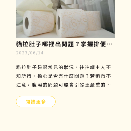
貓拉肚子哪裡出問題？掌握排便型
2023/06/14
態、飲食與治療關鍵，重回健康活
力
貓拉肚子是很常見的狀況，往往讓主人不
知所措，擔心是否有什麼問題？若稍微不
注意，腹瀉的問題可能會引發更嚴重的危
機。拉肚子不是一種疾病，而是一種症
閱讀更多
狀，找出正確的原因才能有效解決問題！
本篇文章將分享貓咪拉肚子的原因以及如
何預防、改善的方法，文末還有再生醫療
對炎性腸症的控制與改善介紹，希望可以