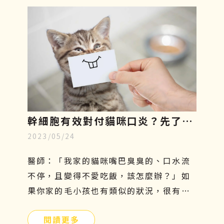
相對較嚴重。如果你家的汪星人行動力變
得緩慢、走路開始一跛一跛的，很有可能
是退化性關節炎造成的，因此在接下來的
文章中，將一一說明狗狗關節炎症狀有哪
些、吃什麼才好、治療方針與日常關節保
養。
幹細胞有效對付貓咪口炎？先了解
2023/05/24
成因、症狀和照顧，再探索治療新
知
醫師：「我家的貓咪嘴巴臭臭的、口水流
不停，且變得不愛吃飯，該怎麼辦？」如
果你家的毛小孩也有類似的狀況，很有可
能是貓咪口炎在作祟。口腔發炎會嚴重影
閱讀更多
響貓咪的食慾及健康，因此這個問題不能