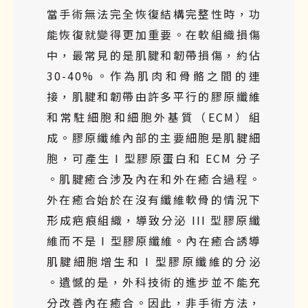
當手術無法完全恢復結構完整性時，功
能恢復就變得更加重要。在軟組織損傷
中，最常見的是肌腱和韌帶損傷，約佔
30-40%。作為肌肉和骨骼之間的連
接，肌腱和韌帶由許多平行的膠原纖維
和常駐細胞和細胞外基質（ECM）組
成。膠原纖維內部的主要細胞是肌腱細
胞，可產生 I 型膠原蛋白和 ECM 分子
。肌腱癒合涉及內在和外在癒合過程。
外在癒合始於在沒有纖維軟骨的情況下
形成疤痕組織，導致分泌 III 型膠原纖
維而不是 I 型膠原纖維。內在癒合誘導
肌腱細胞增生和 I 型膠原纖維的分泌
。遺憾的是，外科技術的進步並不能充
分改善內在癒合。因此，非手術方法，