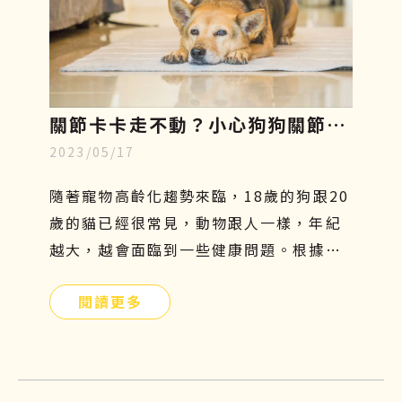
關節卡卡走不動？小心狗狗關節
2023/05/17
炎，了解症狀、幹細胞再生療法至
飲食指南
隨著寵物高齡化趨勢來臨，18歲的狗跟20
歲的貓已經很常見，動物跟人一樣，年紀
越大，越會面臨到一些健康問題。根據美
國動物外科協會統計，關節問題是寵物常
閱讀更多
見的疾病，每年的發病率以超過35％速度
增長。尤其對於比較好動的狗狗而言，更
容易罹患關節疾病，因為會常常活動髖關
節及膝關節，導致關節的磨損及損傷程度